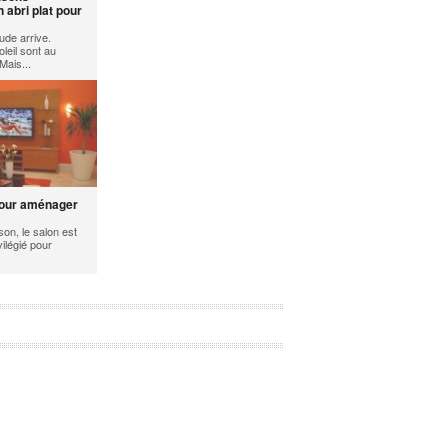
n abri plat pour
ude arrive.
leil sont au
Mais...
pour aménager
on, le salon est
ilégié pour