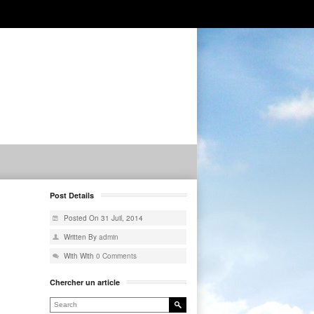
Post Details
Posted On 31 Juil, 2014
Written By
admin
With With
0 Comments
Chercher un article