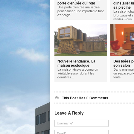
porte d’entrée du froid
d’installer u
Une porte d’entrée mal isolée
sa piscine
peut causer une importante fuite
La saison cha
d’énergie...
Bronzage et so
rendez-vous. 
Nouvelle tendance: La
Des idées 
maison écologique
son salon
La maison écolo a connu un
Dans une mais
véritable essor durant les
un espace priv
dernières...
toute...
This Post Has 0 Comments
Leave A Reply