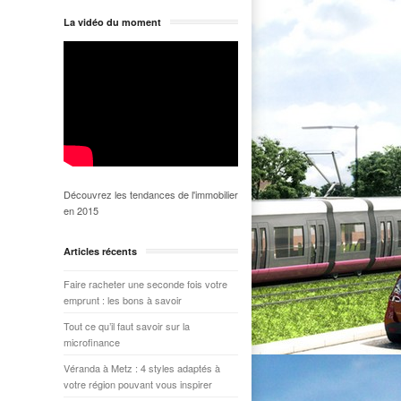
La vidéo du moment
Découvrez les tendances de l'immobilier
en 2015
Articles récents
Faire racheter une seconde fois votre
emprunt : les bons à savoir
Tout ce qu’il faut savoir sur la
microfinance
Véranda à Metz : 4 styles adaptés à
votre région pouvant vous inspirer